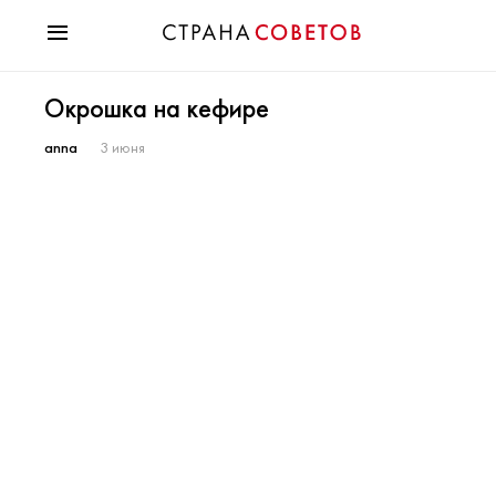
Красота
Окрошка на кефире
Мода
Звезды
anna
3 июня
Гороскопы
Здоровье
Психология
Хобби
Разное
Праздники