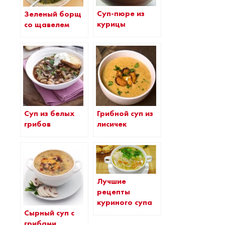
Суп-пюре из
Зеленый борщ
курицы
со щавелем
Суп из белых
Грибной суп из
грибов
лисичек
Лучшие
рецепты
куриного супа
Сырный суп с
грибами