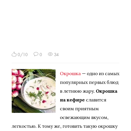
0/10
0
34
Окрошка
— одно из самых
популярных первых блюд
в летнюю жару.
Окрошка
на кефире
славится
своим приятным
освежающим вкусом,
легкостью. К тому же, готовить такую окрошку