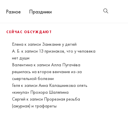
Разное
Праздники
СЕЙЧАС ОБСУЖДАЮТ
Елена
к записи
Заикание у детей
А. Б.
к записи
13 признаков, что у человека
нет души
Валентина
к записи
Алла Пугачёва
решилась на второе венчание из-за
смертельной болезни
Геля
к записи
Анна Калашникова опять
«кинула» Прохора Шаляпина
Сергей
к записи
Прорезная резьба
(ажурная) и трафареты