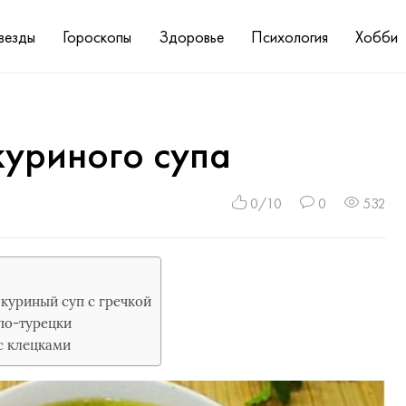
везды
Гороскопы
Здоровье
Психология
Хобби
куриного супа
0/10
0
532
 куриный суп с гречкой
по-турецки
с клецками