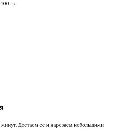
400 гр.
ы
.
я
0 минут. Достаем ее и нарезаем небольшими