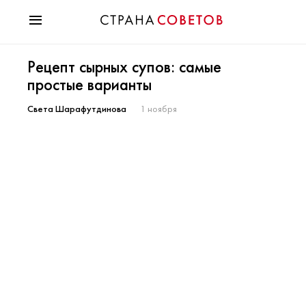
Красота
Рецепт сырных супов: самые
Мода
простые варианты
Звезды
Гороскопы
Света Шарафутдинова
1 ноября
Здоровье
Психология
Хобби
Разное
Праздники