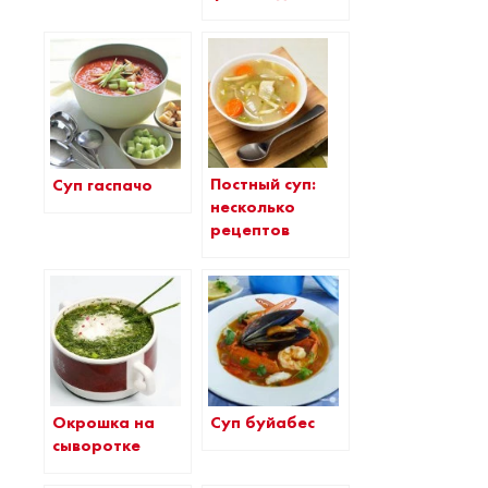
Постный суп:
Суп гаспачо
несколько
рецептов
Окрошка на
Суп буйабес
сыворотке