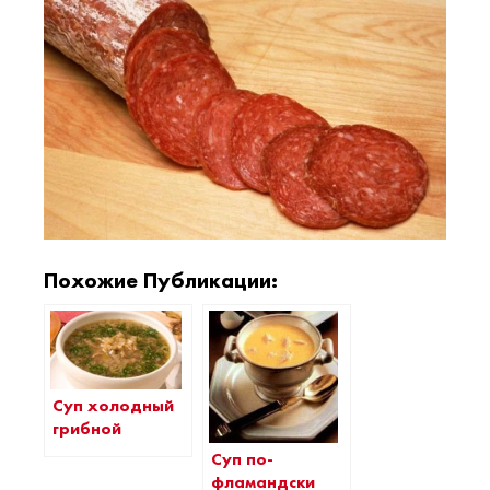
Похожие Публикации:
Суп холодный
грибной
Суп по-
фламандски