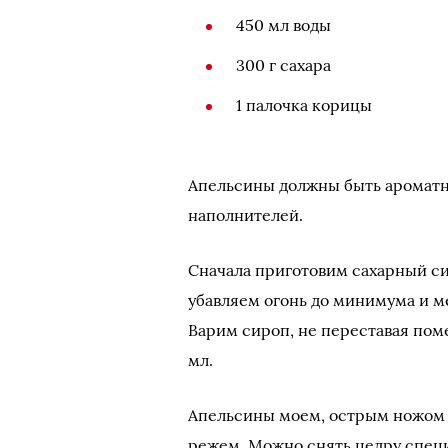
450 мл воды
300 г сахара
1 палочка корицы
Апельсины должны быть ароматны
наполнителей.
Сначала приготовим сахарный си
убавляем огонь до минимума и 
Варим сироп, не переставая пом
мл.
Апельсины моем, острым ножом с
режем. Можно снять цедру специ