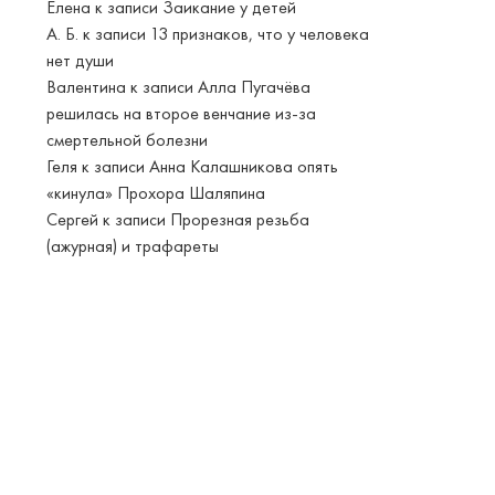
Елена
к записи
Заикание у детей
А. Б.
к записи
13 признаков, что у человека
нет души
Валентина
к записи
Алла Пугачёва
решилась на второе венчание из-за
смертельной болезни
Геля
к записи
Анна Калашникова опять
«кинула» Прохора Шаляпина
Сергей
к записи
Прорезная резьба
(ажурная) и трафареты