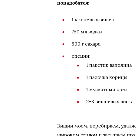
понадобятся
:
1 кг спелых вишен
750 мл водки
500 г сахара
специи:
1 пакетик ванилина
1 палочка корицы
1 мускатный орех
2-3 вишневых листа
Вишни моем, перебираем, удаляе
широким горлом и засыпаем прян