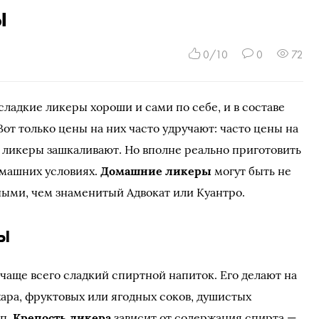
ы
0/10
0
72
ладкие ликеры хороши и сами по себе, и в составе
Вот только цены на них часто удручают: часто цены на
ликеры зашкаливают. Но вполне реально приготовить
омашних условиях.
Домашние ликеры
могут быть не
ыми, чем знаменитый Адвокат или Куантро.
ы
чаще всего сладкий спиртной напиток. Его делают на
хара, фруктовых или ягодных соков, душистых
.п.
Крепость ликера
зависит от содержания спирта —