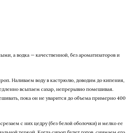
ми, а водка — качественной, без ароматизаторов и
роп. Наливаем воду в кастрюлю, доводим до кипения,
медленно всыпаем сахар, непрерывно помешивая.
ешивать, пока он не уварится до объема примерно 400
резаем с них цедру (без белой оболочки) и мелко ее
альной теркой. Когда сироп будет готов, снимаем его