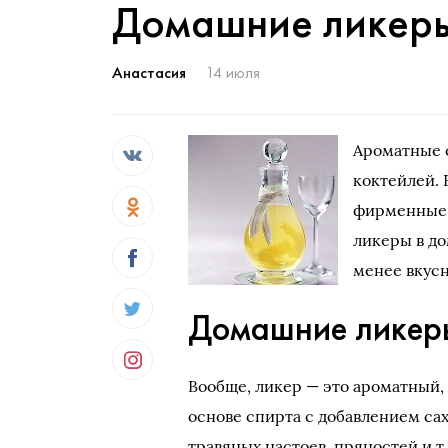
Домашние ликер
Анастасия
14 июля
Ароматные с
коктейлей. 
фирменные 
ликеры в д
менее вкусн
Домашние ликер
Вообще, ликер — это ароматный, 
основе спирта с добавлением са
травяных настоев, пряностей и т