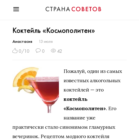
Красота
Коктейль «Космополитен»
Мода
Звезды
Анастасия
13 июля
Гороскопы
0/10
0
42
Здоровье
Психология
Пожалуй, один из самых
Хобби
известных алкогольных
Разное
коктейлей — это
Праздники
коктейль
«Космополитен»
. Его
название уже
практически стало синонимом гламурных
вечеринок. Рецептом модного коктейля