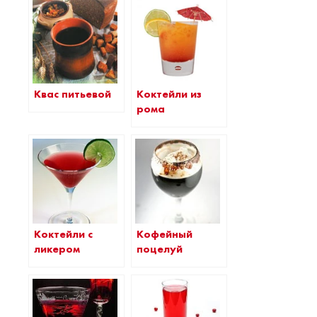
Квас питьевой
Коктейли из
рома
Коктейли с
Кофейный
ликером
поцелуй