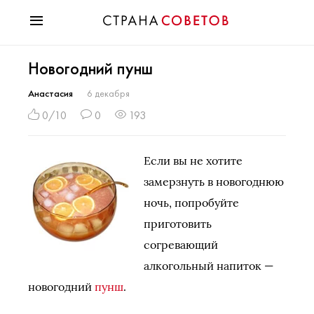
Красота
Новогодний пунш
Мода
Звезды
Анастасия
6 декабря
Гороскопы
0/10
0
193
Здоровье
Психология
Если вы не хотите
Хобби
замерзнуть в новогоднюю
Разное
ночь, попробуйте
Праздники
приготовить
согревающий
алкогольный напиток —
новогодний
пунш
.