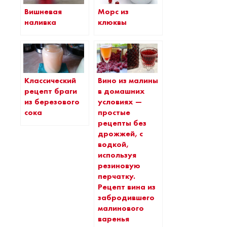
Вишневая
Морс из
наливка
клюквы
Классический
Вино из малины
рецепт браги
в домашних
из березового
условиях —
сока
простые
рецепты без
дрожжей, с
водкой,
используя
резиновую
перчатку.
Рецепт вина из
забродившего
малинового
варенья