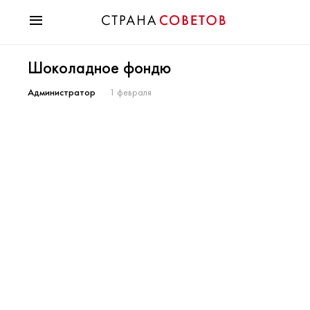
Красота
Шоколадное фондю
Мода
Звезды
Администратор
1 февраля
Гороскопы
Здоровье
Психология
Хобби
Разное
Праздники