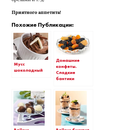
Приятного аппетита!
Похожие Публикации:
Домашние
Мусс
конфеты.
шоколадный
Сладкие
бантики
Baileys
Baileys бисквит