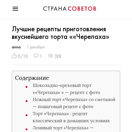
Красота
Лучшие рецепты приготовления
Мода
вкуснейшего торта ««Черепаха»
Звезды
Гороскопы
anna
1 декабря
Здоровье
0/10
1
328
Психология
Хобби
Содержание
Разное
Шоколадно-ореховый торт
Праздники
««Черепаха» » — рецепт с фото
Нежный торт «Черепаха» со сметаной
— пошаговый рецепт с фото
Торт «Черепаха» : рецепт
классический в домашних условиях
Ленивый торт «Черепаха» —