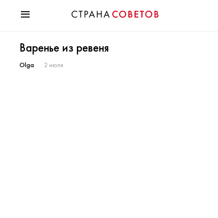
Красота
Варенье из ревеня
Мода
Звезды
Olga
2 июля
Гороскопы
Здоровье
Психология
Хобби
Разное
Праздники