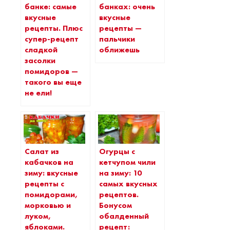
банке: самые
банках: очень
вкусные
вкусные
рецепты. Плюс
рецепты —
супер-рецепт
пальчики
сладкой
оближешь
засолки
помидоров —
такого вы еще
не ели!
Салат из
Огурцы с
кабачков на
кетчупом чили
зиму: вкусные
на зиму: 10
рецепты с
самых вкусных
помидорами,
рецептов.
морковью и
Бонусом
луком,
обалденный
яблоками.
рецепт: