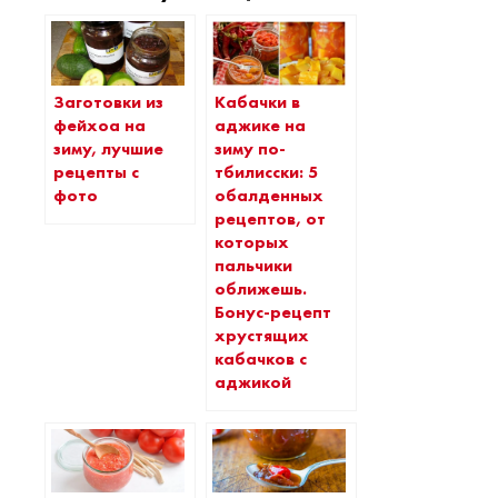
Заготовки из
Кабачки в
фейхоа на
аджике на
зиму, лучшие
зиму по-
рецепты с
тбилисски: 5
фото
обалденных
рецептов, от
которых
пальчики
оближешь.
Бонус-рецепт
хрустящих
кабачков с
аджикой