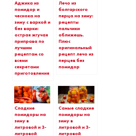
Аджика из
Лечо из
помидор и
болгарского
чеснока на
перца на зиму:
зиму с варкой и
рецепты
без варки:
пальчики
острая жгучая
оближешь.
приправа по
Плюс
лучшим
оригинальный
рецептам со
рецепт лечо из
всеми
перцев без
секретами
помидор
приготовления
Сладкие
Самые сладкие
помидоры на
помидоры на
зиму в
зиму в
литровой и 3-
литровой и 3-
литровой
литровой