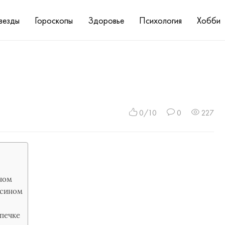
везды
Гороскопы
Здоровье
Психология
Хобби
ы
0/10
0
227
ном
ьсином
опечке