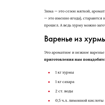
Зима — это сезон мягкой, аромат
— это именно ягода), стараются 
прошел. А ведь хурму можно заг
Варенье из хурм
Это ароматное и нежное варенье
приготовления нам понадобятс
1 кг хурмы
1 кг сахара
2 ст. воды
0,5 ч.л. лимонной кислоты