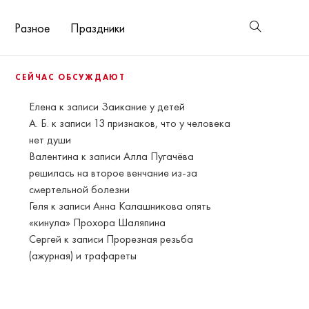
Разное
Праздники
СЕЙЧАС ОБСУЖДАЮТ
Елена
к записи
Заикание у детей
А. Б.
к записи
13 признаков, что у человека
нет души
Валентина
к записи
Алла Пугачёва
решилась на второе венчание из-за
смертельной болезни
Геля
к записи
Анна Калашникова опять
«кинула» Прохора Шаляпина
Сергей
к записи
Прорезная резьба
(ажурная) и трафареты