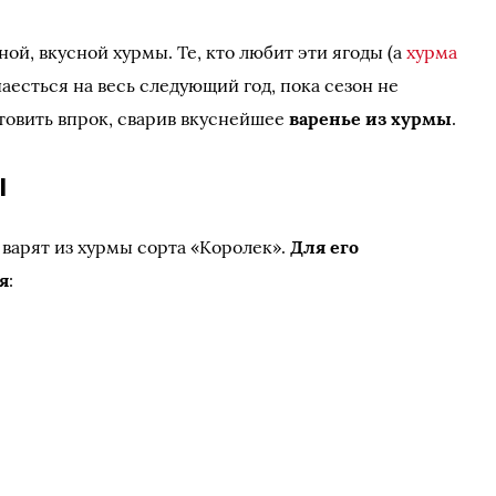
ной, вкусной хурмы. Те, кто любит эти ягоды (а
хурма
наесться на весь следующий год, пока сезон не
отовить впрок, сварив вкуснейшее
варенье из хурмы
.
ы
 варят из хурмы сорта «Королек».
Для его
я
: