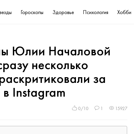
везды
Гороскопы
Здоровье
Психология
Хобби
ны Юлии Началовой
сразу несколько
 раскритиковали за
 в Instagram
0/10
1
15927