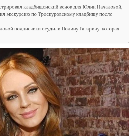
стрировал кладбищенский венок для Юлии Началовой,
оил экскурсию по Троекуровскому кладбищу после
овой подписчики осудили Полину Гагарину, которая