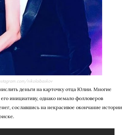
nstagram.com/nikolaibaskov
ислить деньги на карточку отца Юлии. Многие
его инициативу, однако немало фолловеров
енег, сославшись на некрасивое окончание истории
риске.