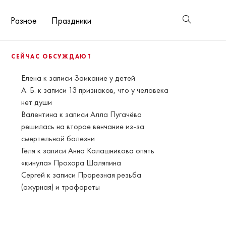
Разное
Праздники
СЕЙЧАС ОБСУЖДАЮТ
Елена
к записи
Заикание у детей
А. Б.
к записи
13 признаков, что у человека
нет души
Валентина
к записи
Алла Пугачёва
решилась на второе венчание из-за
смертельной болезни
Геля
к записи
Анна Калашникова опять
«кинула» Прохора Шаляпина
Сергей
к записи
Прорезная резьба
(ажурная) и трафареты