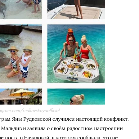
tagram.com/rudkovskayaofficial
таграм Яны Рудковской случился настоящий конфликт.
 Мальдив и заявила о своём радостном настроении
е поста о Началовой, в котором сообщала, что не