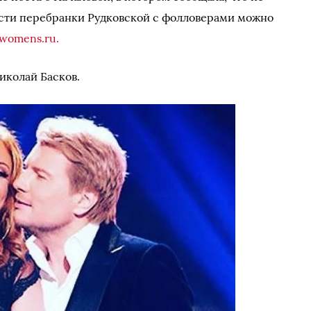
ости перебранки Рудковской с фолловерами можно
lwomens.ru.
Николай Басков.