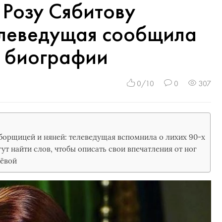
Розу Сябитову
елеведущая сообщила
т биографии
0/10
0
307
уборщицей и няней: телеведущая вспомнила о лихих 90-х
ут найти слов, чтобы описать свои впечатления от ног
ёвой