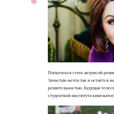
Попытаться стать актрисой решит
Зачастую мечта так и остаётся м
решительностью. Будущая телесв
студенткой института кинемато