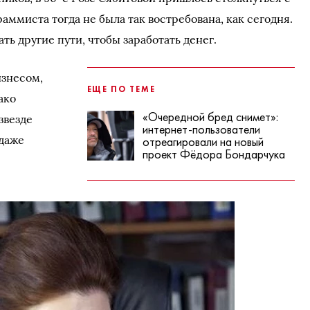
ммиста тогда не была так востребована, как сегодня.
ь другие пути, чтобы заработать денег.
изнесом,
ЕЩЕ ПО ТЕМЕ
ако
«Очередной бред снимет»:
звезде
интернет-пользователи
 даже
отреагировали на новый
проект Фёдора Бондарчука