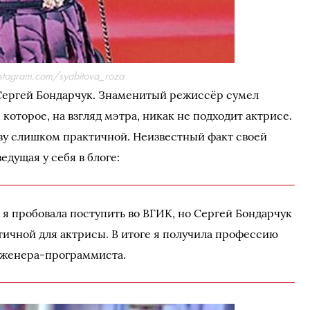
nstagram.com/syabitova_roza
Сергей Бондарчук. Знаменитый режиссёр сумел
 которое, на взгляд мэтра, никак не подходит актрисе.
ву слишком практичной. Неизвестный факт своей
едущая у себя в блоге:
ы я пробовала поступить во ВГИК, но Сергей Бондарчук
ичной для актрисы. В итоге я получила профессию
женера-программиста.