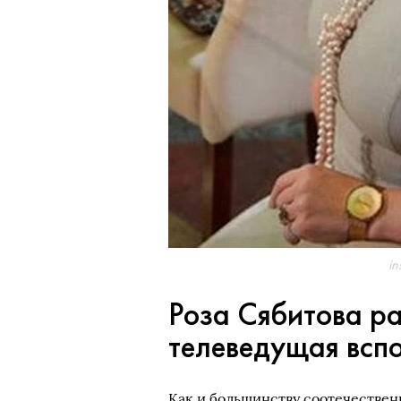
i
Роза Сябитова р
телеведущая всп
Как и большинству соотечествен