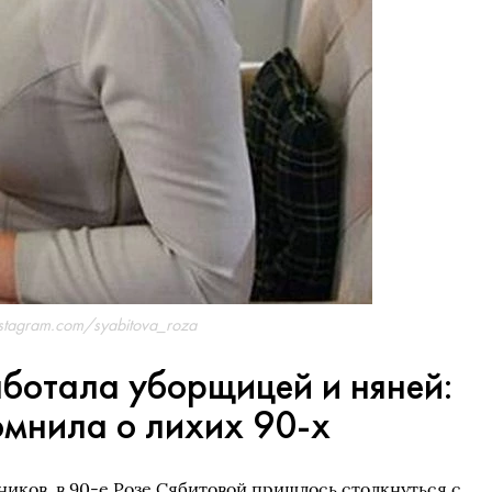
nstagram.com/syabitova_roza
аботала уборщицей и няней:
омнила о лихих 90-х
ников, в 90-е Розе Сябитовой пришлось столкнуться с