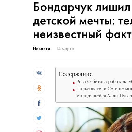
Бондарчук лишил 
детской мечты: т
неизвестный фак
Новости
14 марта
Содержание
Роза Сябитова работала 
Пользователи Сети не мог
молодящейся Аллы Пугач