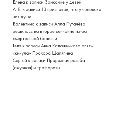
Елена
к записи
Заикание у детей
А. Б.
к записи
13 признаков, что у человека
нет души
Валентина
к записи
Алла Пугачёва
решилась на второе венчание из-за
смертельной болезни
Геля
к записи
Анна Калашникова опять
«кинула» Прохора Шаляпина
Сергей
к записи
Прорезная резьба
(ажурная) и трафареты