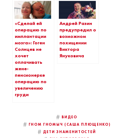
«Сделай ей
Андрей Разин
операцию по
предупредил о
имплантации
возможном
мозга»: Гоген
похищении
Солнцев не
Виктора
хочет
Януковича
оплачивать
жене-
пенсионерке
операцию по
увеличению
груди
#
ВИДЕО
#
ГНОМ ГНОМЫЧ (САША ПЛЮЩЕНКО)
#
ДЕТИ ЗНАМЕНИТОСТЕЙ