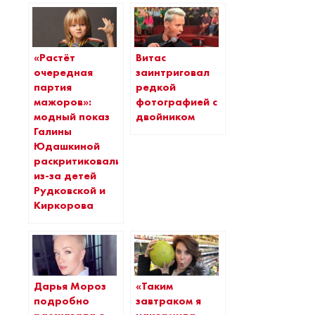
«Растёт
Витас
очередная
заинтриговал
партия
редкой
мажоров»:
фотографией с
модный показ
двойником
Галины
Юдашкиной
раскритиковали
из-за детей
Рудковской и
Киркорова
Дарья Мороз
«Таким
подробно
завтраком я