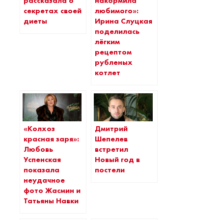
рассказала о
накормила
секретах своей
любимого»:
диеты
Ирина Слуцкая
поделилась
лёгким
рецептом
рубленых
котлет
«Колхоз
Дмитрий
красная заря»:
Шепелев
Любовь
встретил
Успенская
Новый год в
показала
постели
неудачное
фото Жасмин и
Татьяны Навки