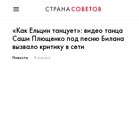
Красота
«Как Ельцин танцует»: видео танца
Мода
Саши Плющенко под песню Билана
Звезды
вызвало критику в сети
Гороскопы
Здоровье
Новости
8 января
Психология
Хобби
Разное
Праздники