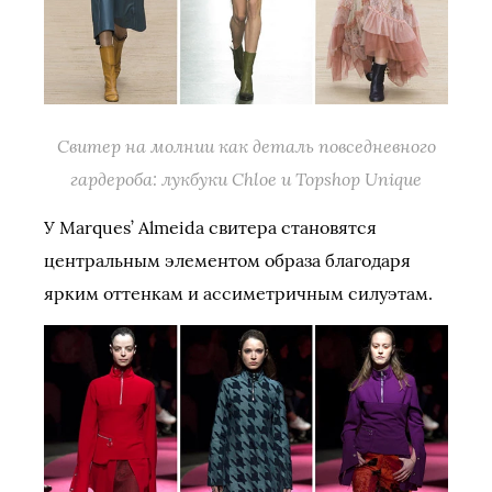
Свитер на молнии как деталь повседневного
гардероба: лукбуки Chloe и Topshop Unique
У Marques’ Almeida свитера становятся
центральным элементом образа благодаря
ярким оттенкам и ассиметричным силуэтам.