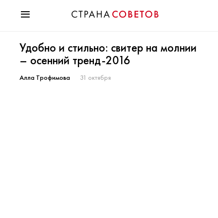
Красота
Удобно и стильно: свитер на молнии
Мода
– осенний тренд-2016
Звезды
Гороскопы
Алла Трофимова
31 октября
Здоровье
Психология
Хобби
Разное
Праздники