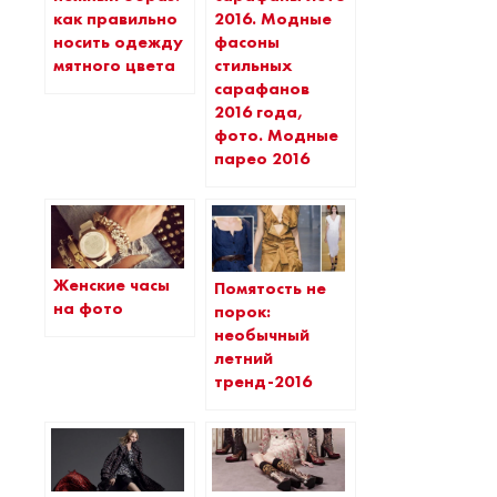
как правильно
2016. Модные
носить одежду
фасоны
мятного цвета
стильных
сарафанов
2016 года,
фото. Модные
парео 2016
Женские часы
Помятость не
на фото
порок:
необычный
летний
тренд-2016