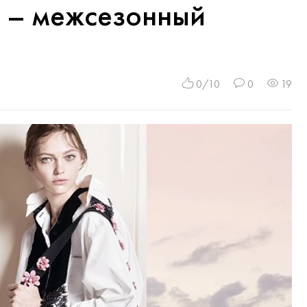
а – межсезонный
0/10
0
19