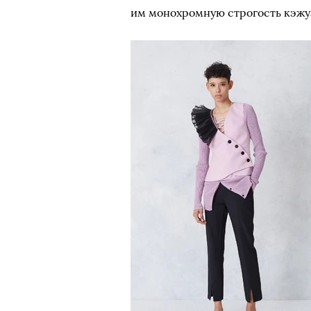
им монохромную строгость кэжу