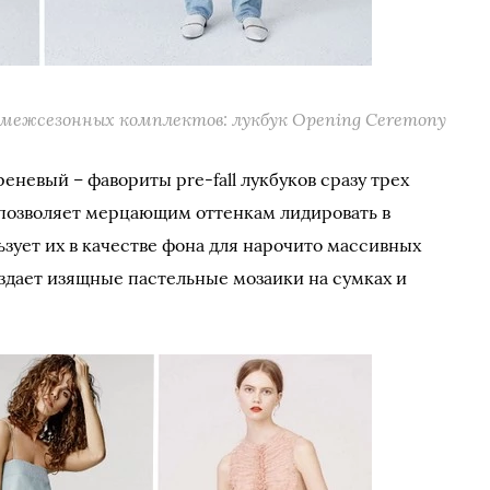
 межсезонных комплектов: лукбук Opening Ceremony
еневый – фавориты pre-fall лукбуков сразу трех
u позволяет мерцающим оттенкам лидировать в
ьзует их в качестве фона для нарочито массивных
создает изящные пастельные мозаики на сумках и