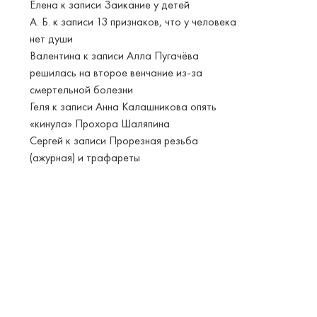
Елена
к записи
Заикание у детей
А. Б.
к записи
13 признаков, что у человека
нет души
Валентина
к записи
Алла Пугачёва
решилась на второе венчание из-за
смертельной болезни
Геля
к записи
Анна Калашникова опять
«кинула» Прохора Шаляпина
Сергей
к записи
Прорезная резьба
(ажурная) и трафареты