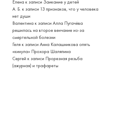
Елена
к записи
Заикание у детей
А. Б.
к записи
13 признаков, что у человека
нет души
Валентина
к записи
Алла Пугачёва
решилась на второе венчание из-за
смертельной болезни
Геля
к записи
Анна Калашникова опять
«кинула» Прохора Шаляпина
Сергей
к записи
Прорезная резьба
(ажурная) и трафареты