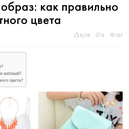
образ: как правильно
тного цвета
0/10
0
127
т?
ся мятный?
ного цвета?