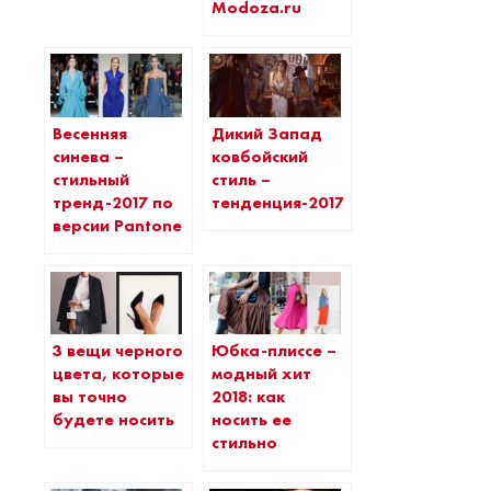
Modoza.ru
Весенняя
Дикий Запад
синева –
ковбойский
стильный
стиль –
тренд-2017 по
тенденция-2017
версии Pantone
3 вещи черного
Юбка-плиссе –
цвета, которые
модный хит
вы точно
2018: как
будете носить
носить ее
стильно