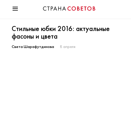
Красота
Стильные юбки 2016: актуальные
Мода
фасоны и цвета
Звезды
Гороскопы
Света Шарафутдинова
8 апреля
Здоровье
Психология
Хобби
Разное
Праздники