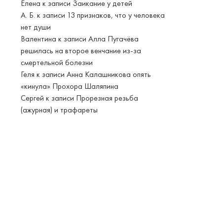
Елена
к записи
Заикание у детей
А. Б.
к записи
13 признаков, что у человека
нет души
Валентина
к записи
Алла Пугачёва
решилась на второе венчание из-за
смертельной болезни
Геля
к записи
Анна Калашникова опять
«кинула» Прохора Шаляпина
Сергей
к записи
Прорезная резьба
(ажурная) и трафареты