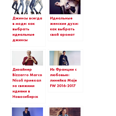
Джинсы всегда
Идеальные
в моде: как
женские духи:
выбрать
как выбрать
идеальные
свой аромат
джинсы
Дизайнер
Из Франции с
Bizzarro Marco
любовью:
Nicoli приехал
линейка Maje
за свежими
FW 2016-2017
идеями в
Новосибирск