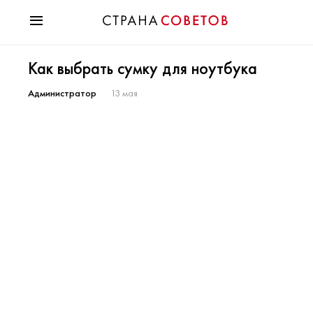
Красота
Как выбрать сумку для ноутбука
Мода
Звезды
Администратор
13 мая
Гороскопы
Здоровье
Психология
Хобби
Разное
Праздники