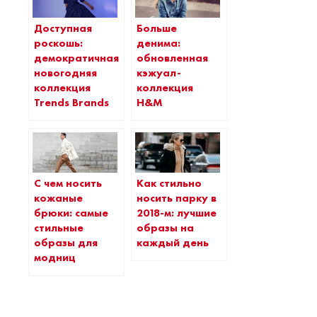
Доступная
Больше
роскошь:
денима:
демократичная
обновленная
новогодняя
кэжуал-
коллекция
коллекция
Trends Brands
H&M
С чем носить
Как стильно
кожаные
носить парку в
брюки: самые
2018-м: лучшие
стильные
образы на
образы для
каждый день
модниц