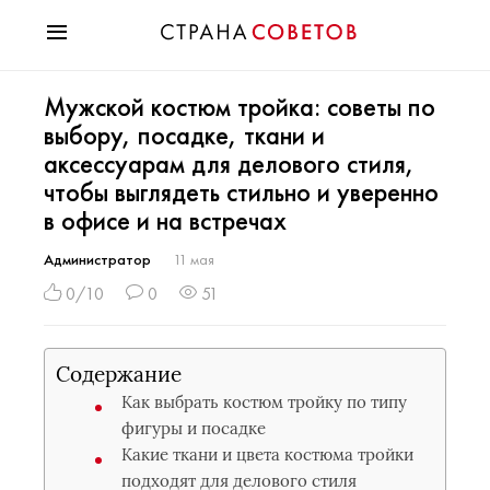
Красота
Мужской костюм тройка: советы по
Мода
выбору, посадке, ткани и
Звезды
аксессуарам для делового стиля,
Гороскопы
чтобы выглядеть стильно и уверенно
Здоровье
в офисе и на встречах
Психология
Хобби
Администратор
11 мая
Разное
0/10
0
51
Праздники
Содержание
Как выбрать костюм тройку по типу
фигуры и посадке
Какие ткани и цвета костюма тройки
подходят для делового стиля