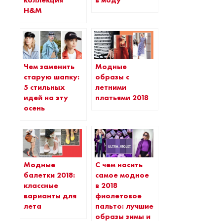
H&M
Чем заменить
Модные
старую шапку:
образы с
5 стильных
летними
идей на эту
платьями 2018
осень
Модные
С чем носить
балетки 2018:
самое модное
классные
в 2018
варианты для
фиолетовое
лета
пальто: лучшие
образы зимы и