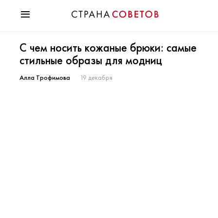
Красота
С чем носить кожаные брюки: самые
Мода
стильные образы для модниц
Звезды
Гороскопы
Алла Трофимова
19 декабря
Здоровье
Психология
Хобби
Разное
Праздники