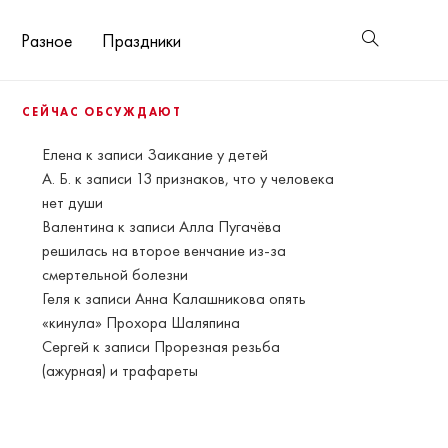
Разное
Праздники
СЕЙЧАС ОБСУЖДАЮТ
Елена
к записи
Заикание у детей
А. Б.
к записи
13 признаков, что у человека
нет души
Валентина
к записи
Алла Пугачёва
решилась на второе венчание из-за
смертельной болезни
Геля
к записи
Анна Калашникова опять
«кинула» Прохора Шаляпина
Сергей
к записи
Прорезная резьба
(ажурная) и трафареты