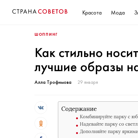
Красота
Мода
З
ШОППИНГ
Как стильно носит
лучшие образы н
Алла Трофимова
29 января
Содержание
Комбинируйте парку с ю
Надевайте парку со све
Дополняйте парку ярким