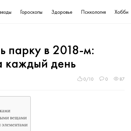
везды
Гороскопы
Здоровье
Психология
Хобби
ь парку в 2018-м:
а каждый день
0/10
0
87
бками
тлыми вещами
и элементами