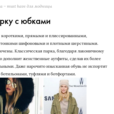
а – must have для модницы
рку с юбками
и короткими, прямыми и плиссированными,
 тонкими шифоновыми и плотными шерстяными.
ючены. Классическая парка, благодаря лаконичному
но дополнит женственные аутфиты, сделав их более
ильными. Даже нарочито изысканная обувь не испортит
с ботильонами, туфлями и ботфортами.