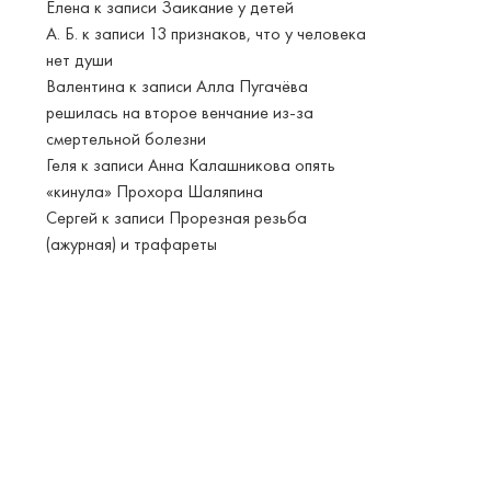
Елена
к записи
Заикание у детей
А. Б.
к записи
13 признаков, что у человека
нет души
Валентина
к записи
Алла Пугачёва
решилась на второе венчание из-за
смертельной болезни
Геля
к записи
Анна Калашникова опять
«кинула» Прохора Шаляпина
Сергей
к записи
Прорезная резьба
(ажурная) и трафареты