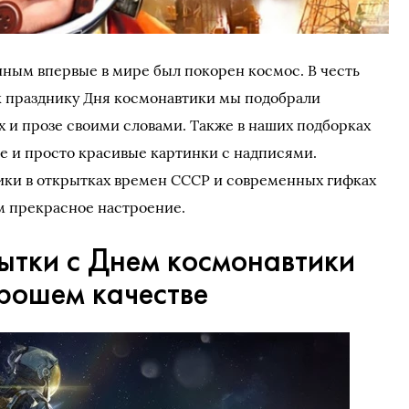
риным впервые в мире был покорен космос. В честь
к празднику Дня космонавтики мы подобрали
х и прозе своими словами. Также в наших подборках
е и просто красивые картинки с надписями.
ики в открытках времен СССР и современных гифках
м прекрасное настроение.
ытки с Днем космонавтики
орошем качестве