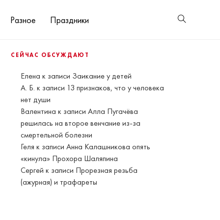
Разное
Праздники
СЕЙЧАС ОБСУЖДАЮТ
Елена
к записи
Заикание у детей
А. Б.
к записи
13 признаков, что у человека
нет души
Валентина
к записи
Алла Пугачёва
решилась на второе венчание из-за
смертельной болезни
Геля
к записи
Анна Калашникова опять
«кинула» Прохора Шаляпина
Сергей
к записи
Прорезная резьба
(ажурная) и трафареты