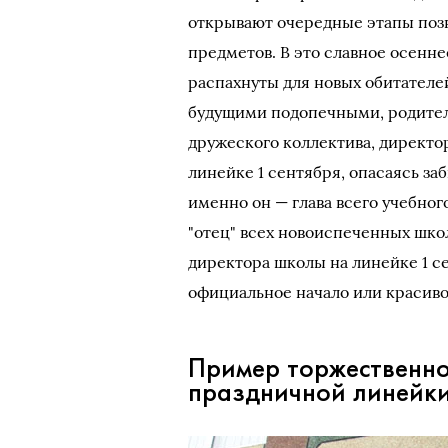
открывают очередные этапы позн
предметов. В это славное осенне
распахнуты для новых обитателе
будущими подопечными, родител
дружеского коллектива, директ
линейке 1 сентября, опасаясь за
именно он — глава всего учебног
"отец" всех новоиспеченных шко
директора школы на линейке 1 с
официальное начало или красиво
Пример торжественно
праздничной линейки