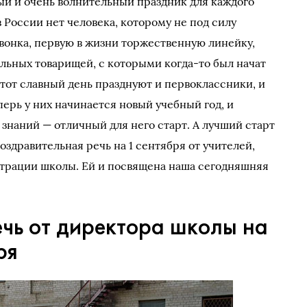
й и очень волнительный праздник для каждого
в России нет человека, которому не под силу
звонка, первую в жизни торжественную линейку,
льных товарищей, с которыми когда-то был начат
Этот славный день празднуют и первоклассники, и
перь у них начинается новый учебный год, и
знаний — отличный для него старт. А лучший старт
оздравительная речь на 1 сентября от учителей,
страции школы. Ей и посвящена наша сегодняшняя
ечь от директора школы на
ря