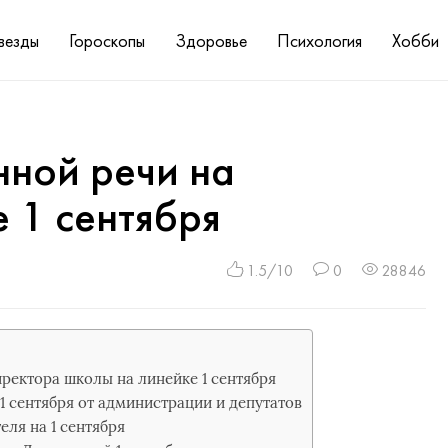
везды
Гороскопы
Здоровье
Психология
Хобби
нной речи на
 1 сентября
1.5/10
0
28846
иректора школы на линейке 1 сентября
1 сентября от администрации и депутатов
еля на 1 сентября