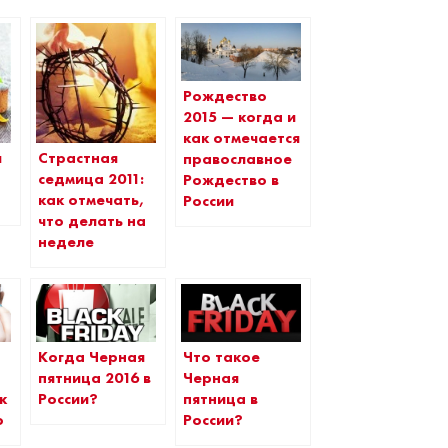
Рождество
2015 — когда и
как отмечается
я
Страстная
православное
седмица 2011:
Рождество в
как отмечать,
России
что делать на
неделе
Когда Черная
Что такое
а
пятница 2016 в
Черная
к
России?
пятница в
о
России?