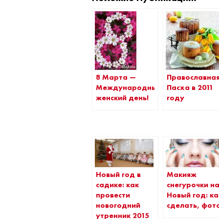
Православна
8 Марта —
Пасха в 2011
Международный
году
женский день!
Новый год в
Макияж
садике: как
снегурочки н
провести
Новый год: ка
новогодний
сделать, фот
утренник 2015