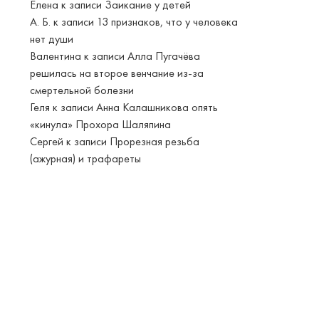
Елена
к записи
Заикание у детей
А. Б.
к записи
13 признаков, что у человека
нет души
Валентина
к записи
Алла Пугачёва
решилась на второе венчание из-за
смертельной болезни
Геля
к записи
Анна Калашникова опять
«кинула» Прохора Шаляпина
Сергей
к записи
Прорезная резьба
(ажурная) и трафареты