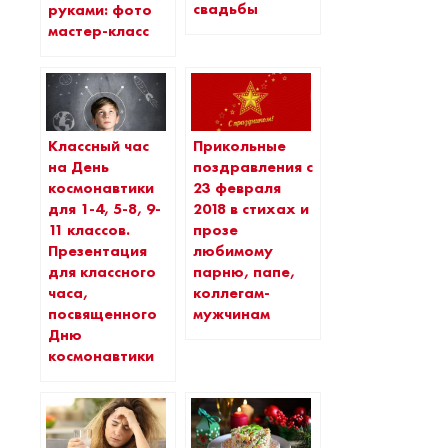
свадьбы
руками: фото
мастер-класс
Классный час
Прикольные
на День
поздравления с
космонавтики
23 февраля
для 1-4, 5-8, 9-
2018 в стихах и
11 классов.
прозе
Презентация
любимому
для классного
парню, папе,
часа,
коллегам-
посвященного
мужчинам
Дню
космонавтики