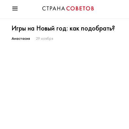
Красота
Игры на Новый год: как подобрать?
Мода
Звезды
Анастасия
29 ноября
Гороскопы
Здоровье
Психология
Хобби
Разное
Праздники