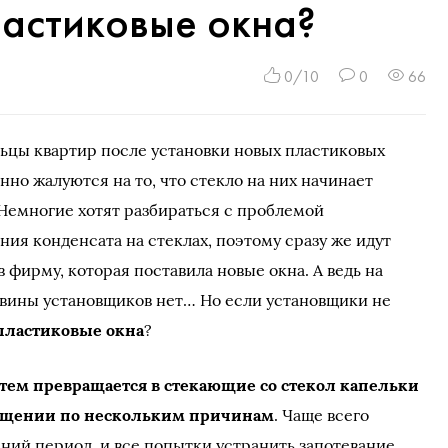
ластиковые окна?
0/10
0
66
ьцы квартир после установки новых пластиковых
нно жалуются на то, что стекло на них начинает
 Немногие хотят разбираться с проблемой
ия конденсата на стеклах, поэтому сразу же идут
в фирму, которая поставила новые окна. А ведь на
 вины установщиков нет… Но если установщики не
пластиковые окна
?
атем превращается в стекающие со стекол капельки
мещении по нескольким причинам
. Чаще всего
мний период, и все попытки устранить запотевание