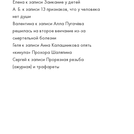
Елена
к записи
Заикание у детей
А. Б.
к записи
13 признаков, что у человека
нет души
Валентина
к записи
Алла Пугачёва
решилась на второе венчание из-за
смертельной болезни
Геля
к записи
Анна Калашникова опять
«кинула» Прохора Шаляпина
Сергей
к записи
Прорезная резьба
(ажурная) и трафареты