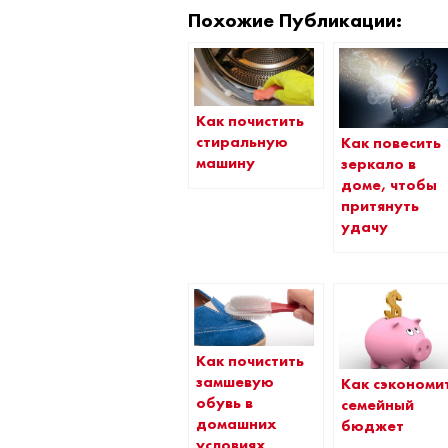
Похожие Публикации:
Как почистить
стиральную
Как повесить
машину
зеркало в
доме, чтобы
притянуть
удачу
Как почистить
замшевую
Как сэкономи
обувь в
семейный
домашних
бюджет
условиях