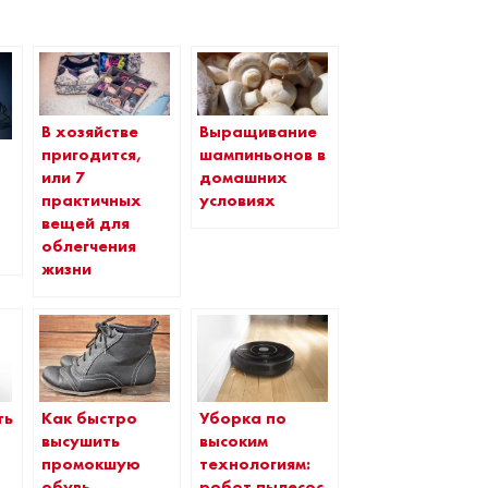
В хозяйстве
Выращивание
пригодится,
шампиньонов в
или 7
домашних
практичных
условиях
вещей для
облегчения
жизни
ть
Как быстро
Уборка по
высушить
высоким
промокшую
технологиям:
обувь
робот пылесос