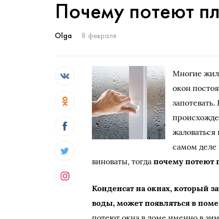
Почему потеют п
Olga
8 февраля
Многие жил
окон постоя
запотевать.
происхожден
жаловаться 
самом деле
виноваты, тогда
почему потеют 
Конденсат на окнах, который з
воды, может появляться в по
потеют окна в доме именно в зи