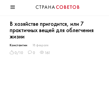
Красота
В хозяйстве пригодится, или 7
Мода
практичных вещей для облегчения
Звезды
жизни
Гороскопы
Здоровье
Константин
18 февраля
Психология
0/10
0
161
Хобби
Разное
Праздники