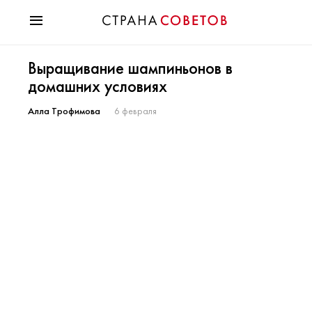
Красота
Выращивание шампиньонов в
Мода
домашних условиях
Звезды
Гороскопы
Алла Трофимова
6 февраля
Здоровье
Психология
Хобби
Разное
Праздники