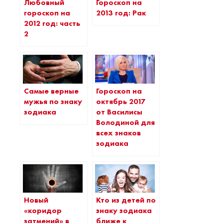
Любовный
Гороскоп на
гороскоп на
2013 год: Рак
2012 год: часть
2
Самые верные
Гороскоп на
мужья по знаку
октябрь 2017
зодиака
от Василисы
Володиной для
всех знаков
зодиака
Новый
Кто из детей по
«коридор
знаку зодиака
затмений» в
ближе к