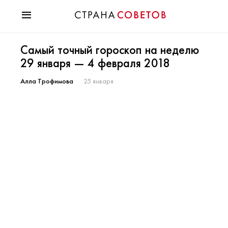
Красота
Самый точный гороскоп на неделю
Мода
29 января — 4 февраля 2018
Звезды
Гороскопы
Алла Трофимова
25 января
Здоровье
Психология
Хобби
Разное
Праздники