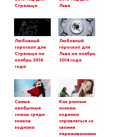
Стрельца
Льва
Любовный
Любовный
гороскоп для
гороскоп для
Стрельца на
Льва на ноябрь
ноябрь 2014
2014 года
года
Самые
Как разным
необычные
знакам
союзы среди
зодиака
знаков
справляться со
зодиака
своими
переживаниями