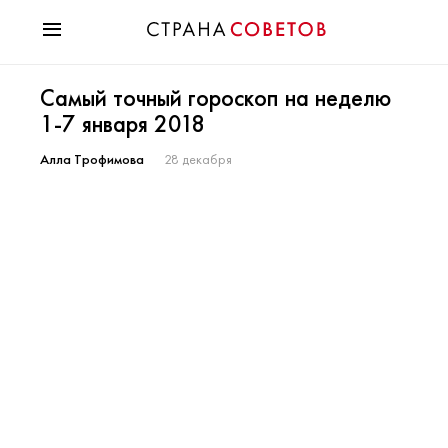
Красота
Самый точный гороскоп на неделю
Мода
1-7 января 2018
Звезды
Гороскопы
Алла Трофимова
28 декабря
Здоровье
Психология
Хобби
Разное
Праздники