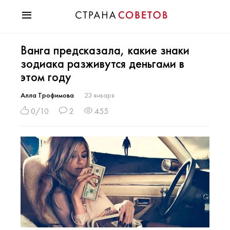
Красота
Ванга предсказала, какие знаки
Мода
зодиака разживутся деньгами в
Звезды
этом году
Гороскопы
Здоровье
Алла Трофимова
23 января
Психология
0/10
2
455
Хобби
Разное
Праздники