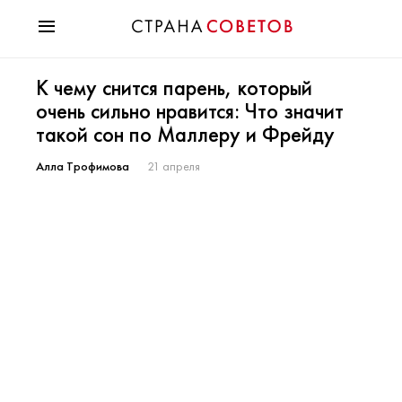
Красота
К чему снится парень, который
Мода
очень сильно нравится: Что значит
Звезды
такой сон по Маллеру и Фрейду
Гороскопы
Здоровье
Алла Трофимова
21 апреля
Психология
Хобби
Разное
Праздники