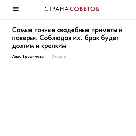
Красота
Самые точные свадебные приметы и
Мода
поверья. Соблюдая их, брак будет
Звезды
долгим и крепким
Гороскопы
Здоровье
Алла Трофимова
13 марта
Психология
Хобби
Разное
Праздники