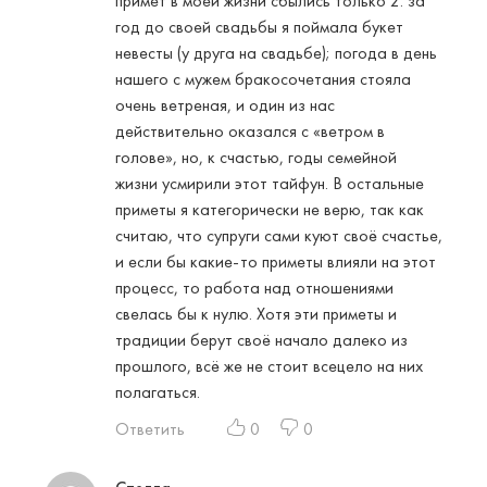
примет в моей жизни сбылись только 2: за
год до своей свадьбы я поймала букет
невесты (у друга на свадьбе); погода в день
нашего с мужем бракосочетания стояла
очень ветреная, и один из нас
действительно оказался с «ветром в
голове», но, к счастью, годы семейной
жизни усмирили этот тайфун. В остальные
приметы я категорически не верю, так как
считаю, что супруги сами куют своё счастье,
и если бы какие-то приметы влияли на этот
процесс, то работа над отношениями
свелась бы к нулю. Хотя эти приметы и
традиции берут своё начало далеко из
прошлого, всё же не стоит всецело на них
полагаться.
Ответить
0
0