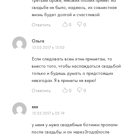
третьем браке, никаких плохих примет на
свадьбе не было, надеюсь, их совместная
жизнь будет долгой и счастливой.
Ответить
0
0
Ольга
13.03.2017 в 15:05
Если следовать всем этим приметам, то
вместо того, чтобы наслаждаться свадьбой
только и будешь думать о предстоящих
невзгодах. Я в приметы не верю!
Ответить
0
0
яяя
15.03.2017 в 05:19
у меня у мужа свадебные ботинки пропали
после свадьбы..и он через3года(после