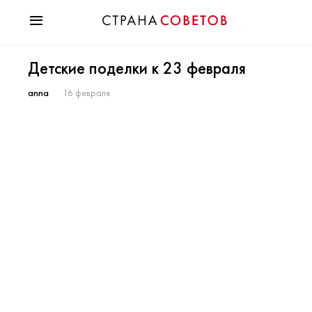
Красота
Детские поделки к 23 февраля
Мода
Звезды
anna
16 февраля
Гороскопы
Здоровье
Психология
Хобби
Разное
Праздники