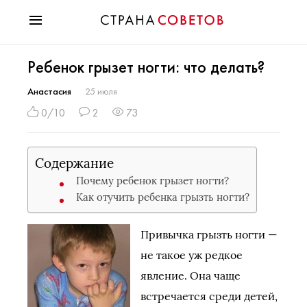
Красота
Ребенок грызет ногти: что делать?
Мода
Звезды
Анастасия
25 июля
Гороскопы
0/10
2
73
Здоровье
Психология
Содержание
Хобби
Почему ребенок грызет ногти?
Разное
Как отучить ребенка грызть ногти?
Праздники
Привычка грызть ногти —
не такое уж редкое
явление. Она чаще
встречается среди детей,