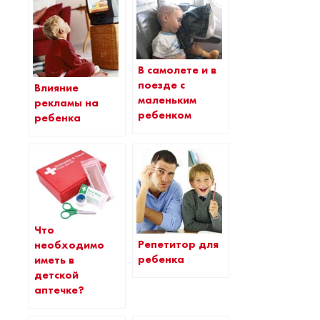
В самолете и в
поезде с
Влияние
маленьким
рекламы на
ребенком
ребенка
Что
Репетитор для
необходимо
ребенка
иметь в
детской
аптечке?