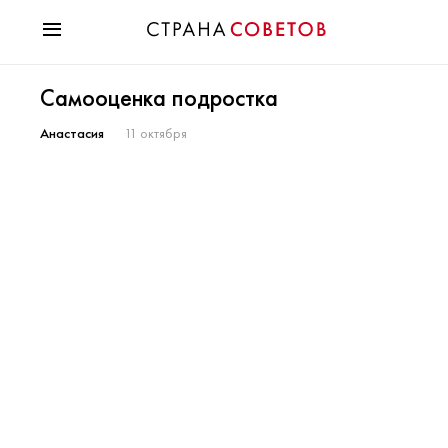
Красота
Самооценка подростка
Мода
Звезды
Анастасия
11 октября
Гороскопы
Здоровье
Психология
Хобби
Разное
Праздники