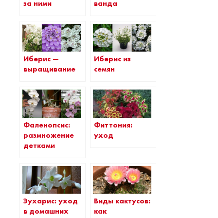
за ними
ванда
Иберис из
Иберис —
семян
выращивание
Фаленопсис:
Фиттония:
размножение
уход
детками
Эухарис: уход
Виды кактусов:
в домашних
как