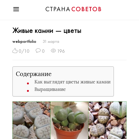
Красота
Живые камни — цветы
Мода
Звезды
webportfolio
31 марта
Гороскопы
0/10
0
196
Здоровье
Психология
Содержание
Хобби
Как выглядят цветы живые камни
Разное
Выращивание
Праздники