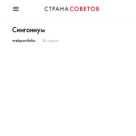
Красота
Сингониум
Мода
Звезды
webportfolio
28 марта
Гороскопы
Здоровье
Психология
Хобби
Разное
Праздники