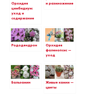
Орхидея
и размножение
цимбидиум:
уход и
содержание
Рододендрон
Орхидея
фаленопсис —
уход
Бальзамин
Живые камни —
цветы