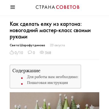
Красота
Как сделать елку из картона:
Мода
новогодний мастер-класс своими
Звезды
руками
Гороскопы
Здоровье
Света Шарафутдинова
23 августа
Психология
0/10
0
568
Хобби
Разное
Содержание
Праздники
Для работы вам необходимо:
Пошаговая инструкция