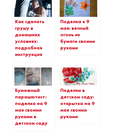
Как сделать
Поделка к 9
грушу в
мая: вечный
домашних
огонь из
условиях:
бумаги своими
подробная
руками
инструкция
Бумажный
Поделки в
парашютист:
детском саду:
поделка на 9
открытка на 9
мая своими
мая своими
руками в
руками
детском саду