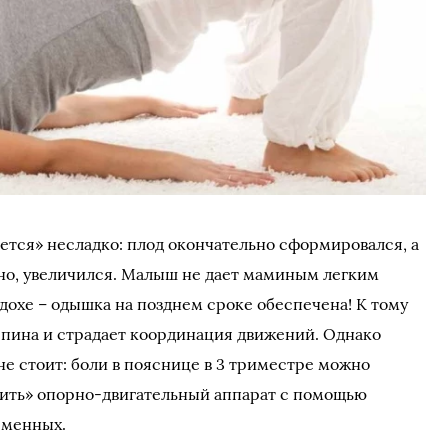
тся» несладко: плод окончательно сформировался, а
но, увеличился. Малыш не дает маминым легким
дохе – одышка на позднем сроке обеспечена! К тому
т спина и страдает координация движений. Однако
не стоит: боли в пояснице в 3 триместре можно
узить» опорно-двигательный аппарат с помощью
еменных.