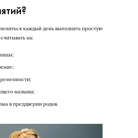
нятий?
лениться каждый день выполнять простую
считывать на:
ышцы;
оение;
еременности;
ущего малыша;
зма в преддверии родов.