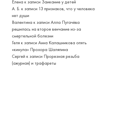
Елена
к записи
Заикание у детей
А. Б.
к записи
13 признаков, что у человека
нет души
Валентина
к записи
Алла Пугачёва
решилась на второе венчание из-за
смертельной болезни
Геля
к записи
Анна Калашникова опять
«кинула» Прохора Шаляпина
Сергей
к записи
Прорезная резьба
(ажурная) и трафареты