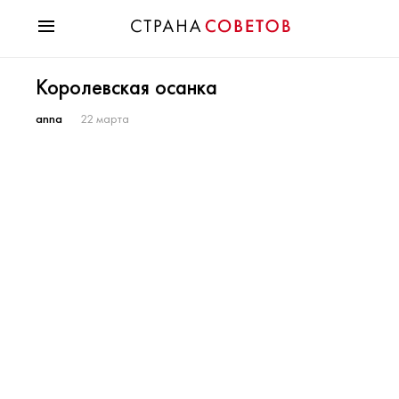
Красота
Королевская осанка
Мода
Звезды
anna
22 марта
Гороскопы
Здоровье
Психология
Хобби
Разное
Праздники