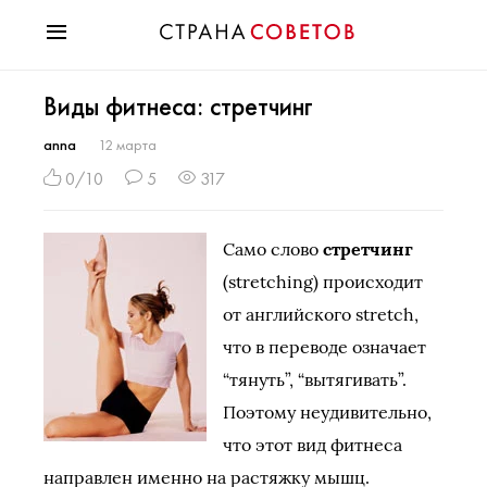
Красота
Виды фитнеса: стретчинг
Мода
Звезды
anna
12 марта
Гороскопы
0/10
5
317
Здоровье
Психология
Само слово
стретчинг
Хобби
(stretching) происходит
Разное
от английского stretch,
Праздники
что в переводе означает
“тянуть”, “вытягивать”.
Поэтому неудивительно,
что этот вид фитнеса
направлен именно на растяжку мышц.