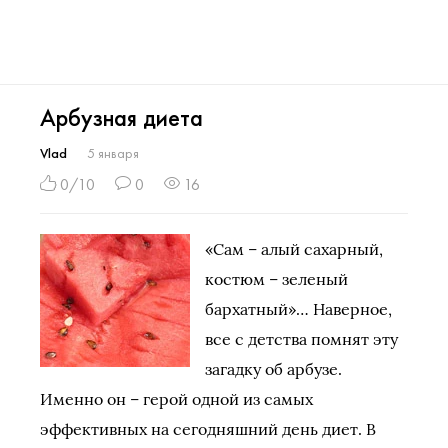
Арбузная диета
Vlad
5 января
0/10
0
16
«Сам – алый сахарный,
костюм – зеленый
бархатный»… Наверное,
все с детства помнят эту
загадку об арбузе.
Именно он – герой одной из самых
эффективных на сегодняшний день диет. В