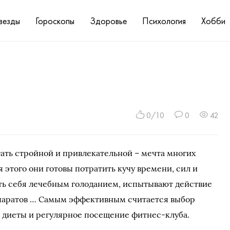
везды
Гороскопы
Здоровье
Психология
Хобби
0/10
0
42
тать стройной и привлекательной – мечта многих
 этого они готовы потратить кучу времени, сил и
ть себя лечебным голоданием, испытывают действие
паратов … Самым эффективным считается выбор
 диеты и регулярное посещение фитнес-клуба.