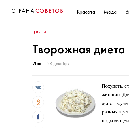
Красота
Мода
З
ДИЕТЫ
Творожная диета
Vlad
28 декабря
Похудеть, с
женщин. Для
денег, мучи
разных пре
подходящей