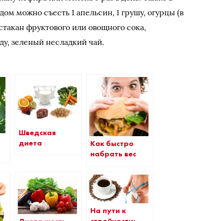
ом можно съесть 1 апельсин, 1 грушу, огурцы (в
стакан фруктового или овощного сока,
у, зеленый несладкий чай.
Шведская
диета
Как быстро
набрать вес
На пути к
стройности: