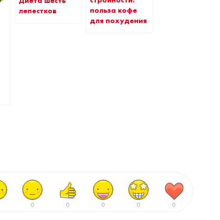
Диета шесть
польза кофе
лепестков
для похудения
0
0
0
0
0