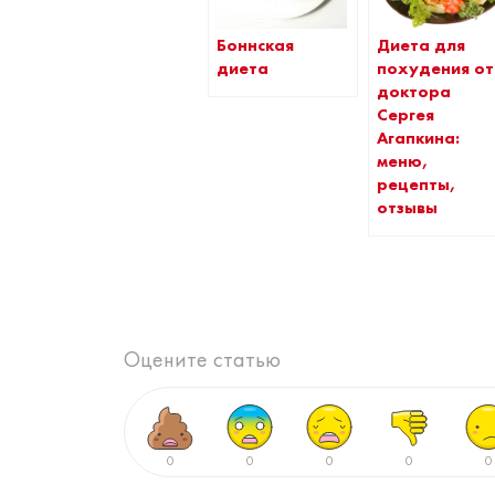
Боннская
Диета для
диета
похудения от
доктора
Сергея
Агапкина:
меню,
рецепты,
отзывы
Оцените статью
0
0
0
0
0