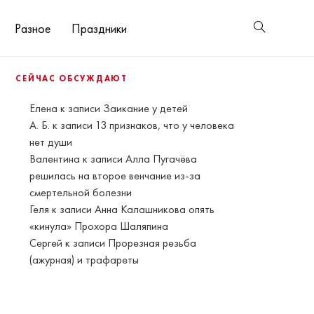
Разное
Праздники
СЕЙЧАС ОБСУЖДАЮТ
Елена
к записи
Заикание у детей
А. Б.
к записи
13 признаков, что у человека
нет души
Валентина
к записи
Алла Пугачёва
решилась на второе венчание из-за
смертельной болезни
Геля
к записи
Анна Калашникова опять
«кинула» Прохора Шаляпина
Сергей
к записи
Прорезная резьба
(ажурная) и трафареты