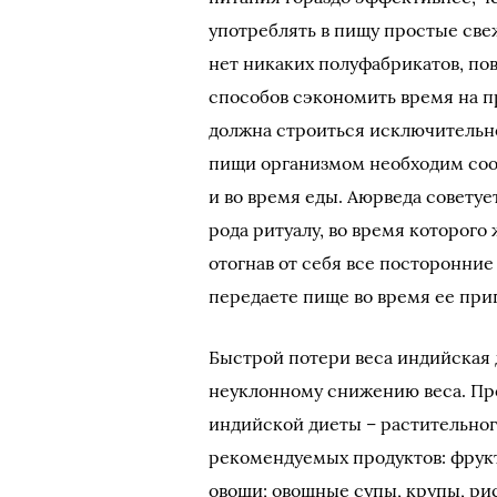
употреблять в пищу простые св
нет никаких полуфабрикатов, по
способов сэкономить время на п
должна строиться исключительно
пищи организмом необходим соо
и во время еды. Аюрведа советует
рода ритуалу, во время которого
отогнав от себя все посторонние
передаете пище во время ее приг
Быстрой потери веса индийская д
неуклонному снижению веса. Пр
индийской диеты – растительног
рекомендуемых продуктов: фрукт
овощи; овощные супы, крупы, рис