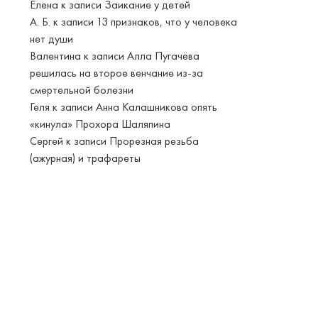
Елена
к записи
Заикание у детей
А. Б.
к записи
13 признаков, что у человека
нет души
Валентина
к записи
Алла Пугачёва
решилась на второе венчание из-за
смертельной болезни
Геля
к записи
Анна Калашникова опять
«кинула» Прохора Шаляпина
Сергей
к записи
Прорезная резьба
(ажурная) и трафареты