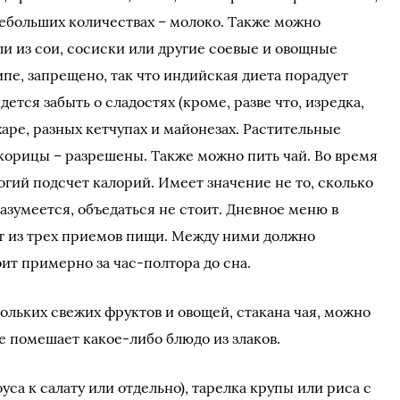
небольших количествах – молоко. Также можно
ли из сои, сосиски или другие соевые и овощные
пе, запрещено, так что индийская диета порадует
ется забыть о сладостях (кроме, разве что, изредка,
ахаре, разных кетчупах и майонезах. Растительные
 корицы – разрешены. Также можно пить чай. Во время
гий подсчет калорий. Имеет значение не то, сколько
, разумеется, объедаться не стоит. Дневное меню в
т из трех приемов пищи. Между ними должно
оит примерно за час-полтора до сна.
ольких свежих фруктов и овощей, стакана чая, можно
е помешает какое-либо блюдо из злаков.
соуса к салату или отдельно), тарелка крупы или риса с