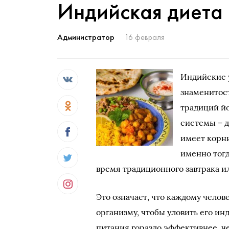
Индийская диета
Администратор
16 февраля
Индийские у
знаменитост
традиций й
системы – д
имеет корни
именно тогд
время традиционного завтрака ил
Это означает, что каждому чело
организму, чтобы уловить его и
питания гораздо эффективнее, ч