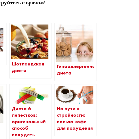
руйтесь с врачом
!
а
Шотландская
Гипоаллергенная
диета
диета
Диета 6
На пути к
лепестков:
стройности:
оригинальный
польза кофе
способ
для похудения
похудеть