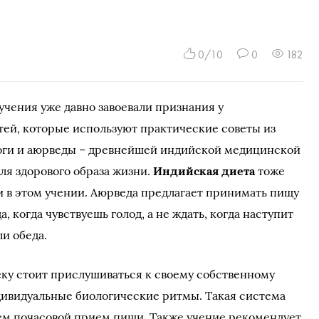
0/10
0
182
чения уже давно завоевали признания у
ей, которые используют практические советы из
оги и аюрведы – древнейшей индийской медицинской
ля здорового образа жизни.
Индийская диета
тоже
 в этом учении. Аюрведа предлагает принимать пищу
а, когда чувствуешь голод, а не ждать, когда наступит
и обеда.
веку стоит прислушиваться к своему собственному
ндивидуальные биологические ритмы. Такая система
ем почасовой прием пищи. Также учение рекомендует