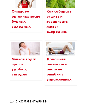
Очищаем
Как собирать,
организм после
сушить и
бурных
заваривать
выходных
листья
смородины
Мягкая вода:
Домашняя
просто,
гимнастика:
удобно,
опасные
выгодно
ошибки в
упражнениях
0 КОММЕНТАРИЕВ