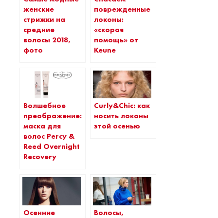
женские
поврежденные
стрижки на
локоны:
средние
«скорая
волосы 2018,
помощь» от
фото
Keune
Волшебное
Curly&Chic: как
преображение:
носить локоны
маска для
этой осенью
волос Percy &
Reed Overnight
Recovery
Осенние
Волосы,