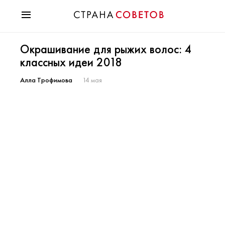
Красота
Окрашивание для рыжих волос: 4
Мода
классных идеи 2018
Звезды
Гороскопы
Алла Трофимова
14 мая
Здоровье
Психология
Хобби
Разное
Праздники