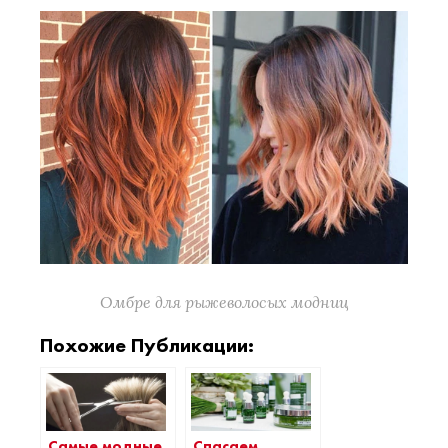
Омбре для рыжеволосых модниц
Похожие Публикации:
Самые модные
Спасаем