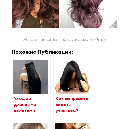
Mauve chocolate – для смелых модниц
Похожие Публикации:
Уход за
Как выпрямить
длинными
волосы
волосами
утюжком?