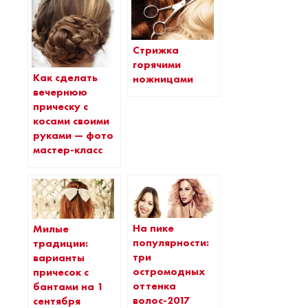
Стрижка
горячими
Как сделать
ножницами
вечернюю
прическу с
косами своими
руками — фото
мастер-класс
На пике
Милые
популярности:
традиции:
три
варианты
остромодных
причесок с
оттенка
бантами на 1
волос-2017
сентября