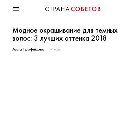
Красота
Модное окрашивание для темных
Мода
волос: 3 лучших оттенка 2018
Звезды
Гороскопы
Алла Трофимова
7 мая
Здоровье
Психология
Хобби
Разное
Праздники